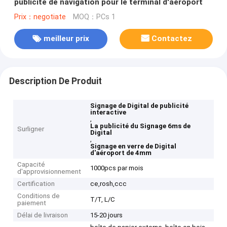
publicité de navigation pour le terminal d'aéroport
Prix：negotiate
MOQ：PCs 1
meilleur prix
Contactez
Description De Produit
Signage de Digital de publicité
interactive
,
La publicité du Signage 6ms de
Surligner
Digital
,
Signage en verre de Digital
d'aéroport de 4mm
Capacité
1000pcs par mois
d'approvisionnement
Certification
ce,rosh,ccc
Conditions de
T/T, L/C
paiement
Délai de livraison
15-20 jours