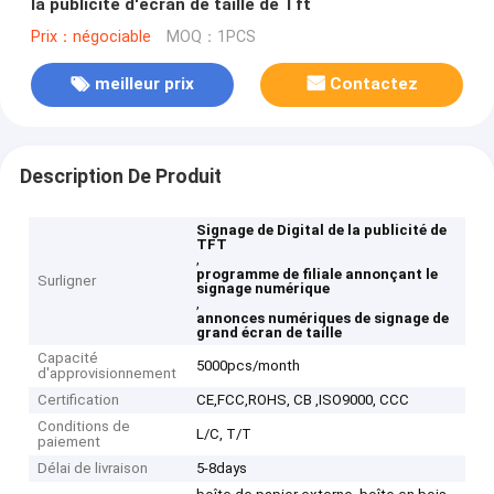
la publicité d'écran de taille de Tft
Prix：négociable
MOQ：1PCS
meilleur prix
Contactez
Description De Produit
Signage de Digital de la publicité de
TFT
,
programme de filiale annonçant le
Surligner
signage numérique
,
annonces numériques de signage de
grand écran de taille
Capacité
5000pcs/month
d'approvisionnement
Certification
CE,FCC,ROHS, CB ,ISO9000, CCC
Conditions de
L/C, T/T
paiement
Délai de livraison
5-8days