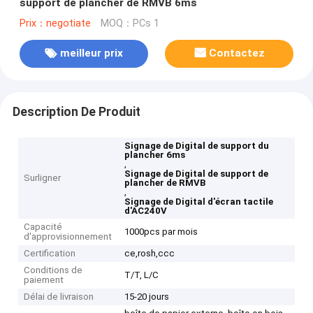
support de plancher de RMVB 6ms
Prix：negotiate
MOQ：PCs 1
meilleur prix
Contactez
Description De Produit
Signage de Digital de support du
plancher 6ms
,
Signage de Digital de support de
Surligner
plancher de RMVB
,
Signage de Digital d'écran tactile
d'AC240V
Capacité
1000pcs par mois
d'approvisionnement
Certification
ce,rosh,ccc
Conditions de
T/T, L/C
paiement
Délai de livraison
15-20 jours