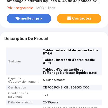
affichage à cristaux liquides RJ45 de 43 pouces avec
des roues
Prix：négociable
MOQ：1pcs
meilleur prix
Contactez
Description De Produit
Tableau interactif de l'écran tactile
BT4.0
,
Tableau interactif d'écran tactile
Surligner
d'IPS
,
Tableau d'écran tactile de
l'affichage à cristaux liquides RJ45
Capacité
5000pcs/month
d'approvisionnement
Certification
CE,FCC,ROHS, CB ,ISO9000, CCC
Conditions de
T/T
paiement
Délai de livraison
20-30 jours