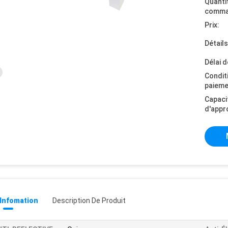
Quanti
comma
Prix:
Détail
Délai d
Condit
paieme
Capaci
d'appr
 Infomation
Description De Produit