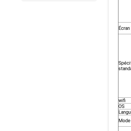
Écran 
Spéci
stand
wifi
OS
Langu
Mode 