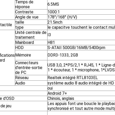
Temps de
6.5MS
réponse
Contraste
1000:1
Angle de vue
178°/168° (H/V)
taille
21.5inch
tactile
type
le capacitve touchent le contact mul
Unité centrale de
I3
traitement
Mainboard
H81
HDD
S-ATAII 500GB/16MB/5400rpm
Mémoire
DDR3-1333, 2GB
fications
ard
Connecteurs
USB 3,0, 2*PS/2,1 * RJ45, 1 * Ligne-d
d'entrée-sortie
1 * écouteur, 1 * microphone, 1*LVDS
de PC
Réseau
Realtek intégré RTL8103EL
Audio
système audio 8 audio intégré de HD
oui
Android 7+
e d'OSD
Chinois, anglais
Les appuis font une boucle le playbac
de jeu
synchronisé et tout autre mode multi