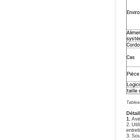
Envir
Alimen
syst
Cordo
Cas
Pièce
Logici
taille
Tableau
Détail
1.
Ave
2. Uti
entret
3. Sou