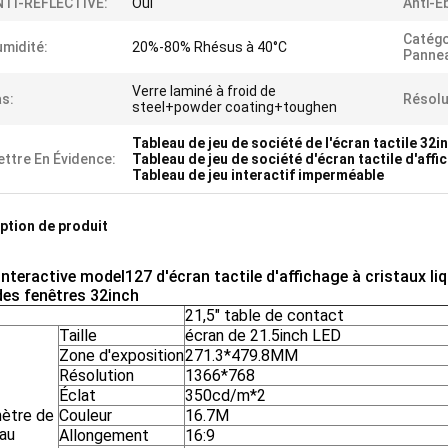
NTI-REFLECTIVE:
Oui
Anti-É
Catégo
midité:
20%-80% Rhésus à 40°C
Pannea
Verre laminé à froid de
s:
Résolu
steel+powder coating+toughen
Tableau de jeu de société de l'écran tactile 32i
ttre En Évidence:
Tableau de jeu de société d'écran tactile d'affi
Tableau de jeu interactif imperméable
ption de produit
interactive model127 d'écran tactile d'affichage à cristaux li
des fenêtres 32inch
21,5" table de contact
Taille
écran de 21.5inch LED
Zone d'exposition
271.3*479.8MM
Résolution
1366*768
Éclat
350cd/m*2
ètre de
Couleur
16.7M
au
Allongement
16:9