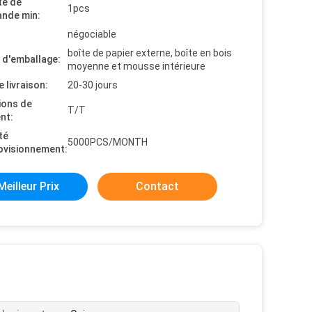
té de
1pcs
nde min:
négociable
boîte de papier externe, boîte en bois
s d'emballage:
moyenne et mousse intérieure
e livraison:
20-30 jours
ions de
T/T
nt:
té
5000PCS/MONTH
ovisionnement:
Meilleur Prix
Contact