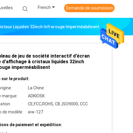
French
uvelles
Demande de soumission
ristaux Liquides 32inch Infrarouge Imperméabilisent
leau de jeu de société interactif d'écran
e d'affichage à cristaux liquides 32inch
rouge imperméabilisent
 sur le produit:
rigine:
La Chine
 marque:
ADKIOSK
cation:
CE,FCC,ROHS, CB ,ISO9000, CCC
 de modèle:
ww-127
ions de paiement et expédition: