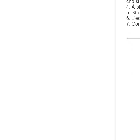
choisi
4. À p
5. Str
6. L'é
7. Co