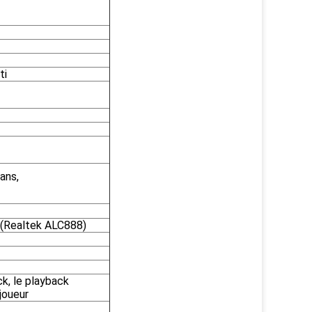
ti
ans,
 (Realtek ALC888)
k, le playback
joueur