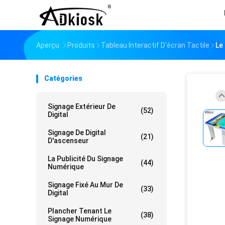
Aperçu
Produits
Tableau Interactif D'écran Tactile
Le
Catégories
Signage Extérieur De
(52)
Digital
Signage De Digital
(21)
D'ascenseur
La Publicité Du Signage
(44)
Numérique
Signage Fixé Au Mur De
(33)
Digital
Plancher Tenant Le
(38)
Signage Numérique