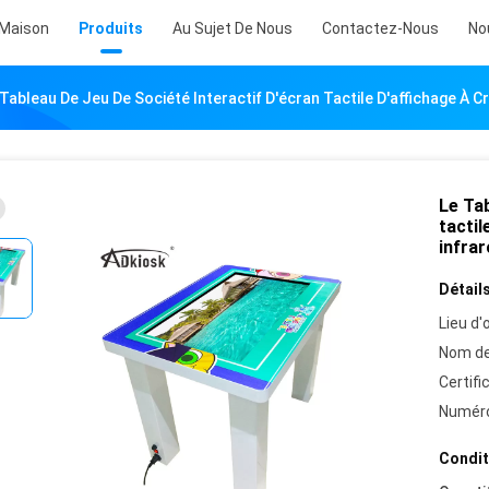
Maison
Produits
Au Sujet De Nous
Contactez-Nous
No
 Tableau De Jeu De Société Interactif D'écran Tactile D'affichage À C
Le Tab
tactil
infra
Détails
Lieu d'o
Nom de
Certifi
Numéro
Condit