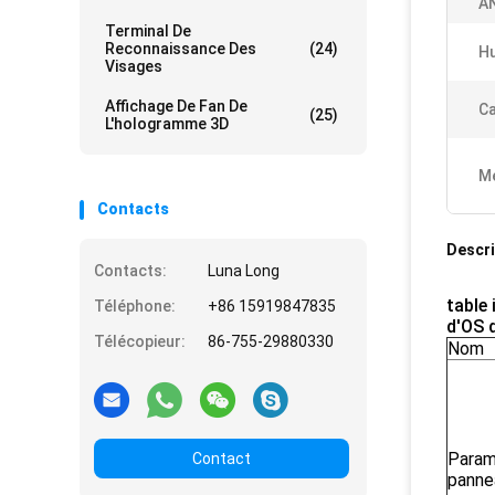
A
Terminal De
Reconnaissance Des
(24)
Hu
Visages
Affichage De Fan De
Ca
(25)
L'hologramme 3D
Me
Contacts
Descri
Contacts:
Luna Long
table 
Téléphone:
+86 15919847835
d'OS 
Télécopieur:
86-755-29880330
Nom
Param
Contact
panne