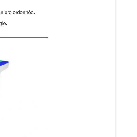
anière ordonnée.
gie.