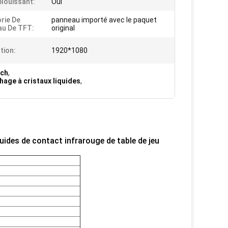
blouissant:
Oui
rie De
panneau importé avec le paquet
u De TFT:
original
tion:
1920*1080
nch
,
chage à cristaux liquides
,
quides de contact infrarouge de table de jeu