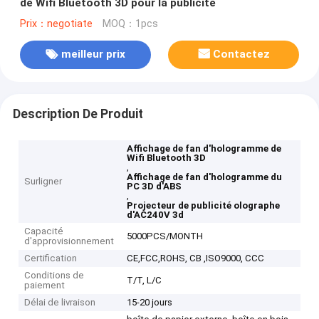
de Wifi Bluetooth 3D pour la publicité
Prix：negotiate
MOQ：1pcs
meilleur prix
Contactez
Description De Produit
Affichage de fan d'hologramme de
Wifi Bluetooth 3D
,
Affichage de fan d'hologramme du
Surligner
PC 3D d'ABS
,
Projecteur de publicité olographe
d'AC240V 3d
Capacité
5000PCS/MONTH
d'approvisionnement
Certification
CE,FCC,ROHS, CB ,ISO9000, CCC
Conditions de
T/T, L/C
paiement
Délai de livraison
15-20 jours