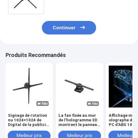
degré affichage à LED la fan 85cm
Continuer
Produits Recommandés
Signage de rotation
La fan fixée au mur
Affichage men
nu 1024×1024 de
de l'hologramme 3D
olographe de f
Digital de la publicité
montrent le panneau
PC d'ABS 1024
d'hologramme des
de 30cm avec le
Wifi Bluetooth
yeux 3d
contrôle d'appli
fil
Meilleur prix
Meilleur prix
Meilleur p