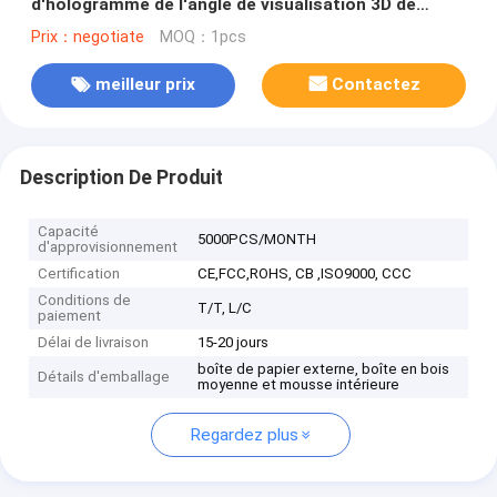
d'hologramme de l'angle de visualisation 3D de
degré affichage à LED la fan 85cm
Prix：negotiate
MOQ：1pcs
meilleur prix
Contactez
Description De Produit
Capacité
5000PCS/MONTH
d'approvisionnement
Certification
CE,FCC,ROHS, CB ,ISO9000, CCC
Conditions de
T/T, L/C
paiement
Délai de livraison
15-20 jours
boîte de papier externe, boîte en bois
Détails d'emballage
moyenne et mousse intérieure
Regardez plus