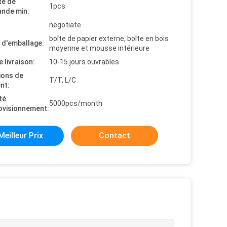
té de
1pcs
nde min:
negotiate
boîte de papier externe, boîte en bois
s d'emballage:
moyenne et mousse intérieure
e livraison:
10-15 jours ouvrables
ions de
T/T, L/C
nt:
té
5000pcs/month
ovisionnement:
Meilleur Prix
Contact