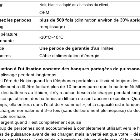
ur
Noir, blanc, adapté aux besoins du client
OEM
isez les périodes
plus de 500 fois
(diminution environ de 30% après
ng
remplissage)
pérature
-10°C~40°C
onnante
ie
Une
période
de garantie
d'
an
limitée
oires
Câble d'alimentation d'énergie
uction à l'utilisation correcte des banques partagées de puissanc
plissage pendant longtemps
t l'ère de Nokia quand les téléphones portables utilisaient toujours le
ellement a dû être facturé plus de 10 heures parce que la batterie Ni-M
es batteries au lithium, il n'y a aucun besoin de charger pendant longt
ce qui utilisent des batteries au lithium ne sont aucune exception. Quan
ps, elle entrera dans l'état de « sommeil », et la capacité est inférieu
chargée normalement 3~5 fois (sans délibérément plein/épuisé) de déclen
acité normale.
chargent quand il est complètement épuisé
up de personnes sont accoutumées à complètement utilisant vers le hau
s de puissance avant de les charger, mais la vérité est que votre « dés