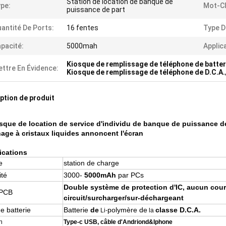
Station de location de banque de
pe:
Mot-Cl
puissance de part
antité De Ports:
16 fentes
Type D
pacité:
5000mah
Applic
Kiosque de remplissage de téléphone de batter
ttre En Évidence:
Kiosque de remplissage de téléphone de D.C.A.
ption de produit
sque de location de service d'individu de banque de puissance d
chage à cristaux liquides annoncent l'écran
ications
e
station de charge
té
3000-
5000mAh
par PCs
Double système de protection d'IC, aucun cour
 PCB
circuit/surcharger/sur-déchargeant
e batterie
Batterie
de
polymère de
classe D.C.A.
Li-
la
n
Type-c USB, câble d'Andriond&Iphone