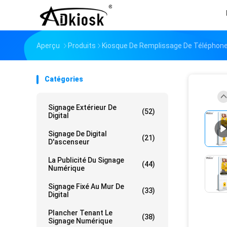
Aperçu
Produits
Kiosque De Remplissage De Téléphon
Catégories
Signage Extérieur De
(52)
Digital
Signage De Digital
(21)
D'ascenseur
La Publicité Du Signage
(44)
Numérique
Signage Fixé Au Mur De
(33)
Digital
Plancher Tenant Le
(38)
Signage Numérique