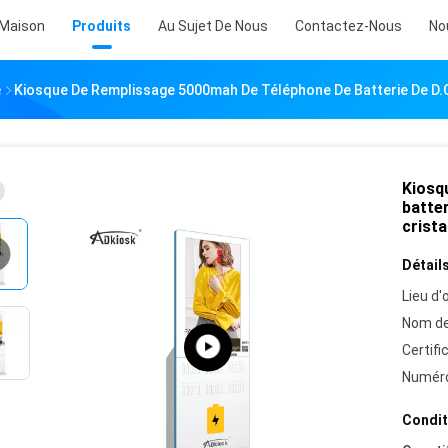
Maison
Produits
Au Sujet De Nous
Contactez-Nous
No
e
Kiosque De Remplissage 5000mah De Téléphone De Batterie De D.C.A
Kiosq
batter
crista
Détails
Lieu d'o
Nom de
Certifi
Numéro
Condit