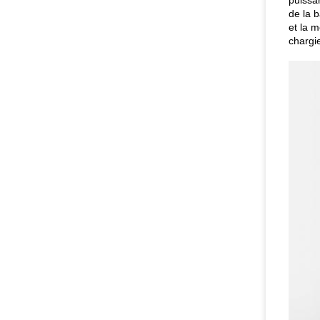
puissan
de la b
et la 
chargi