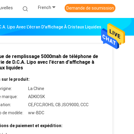
French
uvelles
Demande de soumission
. Lipo Avec L'écran D'affichage À Cristaux Liquides
ue de remplissage 5000mah de téléphone de
ie de D.C.A. Lipo avec l'écran d'affichage à
ux liquides
 sur le produit:
rigine:
La Chine
 marque:
ADKIOSK
cation:
CE,FCC,ROHS, CB ,ISO9000, CCC
 de modèle:
ww-BDC
ions de paiement et expédition: