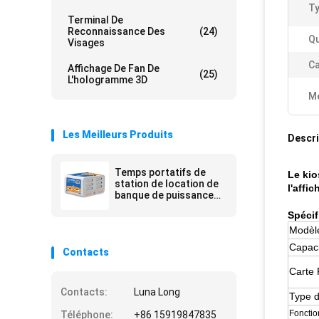
Ty
Terminal De
Reconnaissance Des
(24)
Qu
Visages
Ca
Affichage De Fan De
(25)
L'hologramme 3D
Me
Les Meilleurs Produits
Descri
Temps portatifs de
Le kio
station de location de
l'affi
banque de puissance
de part 500 6 fentes
Spécif
pour le magasin de mail
Modèl
Capaci
Contacts
Carte
Contacts:
Luna Long
Type d
Fonctio
Téléphone:
+86 15919847835