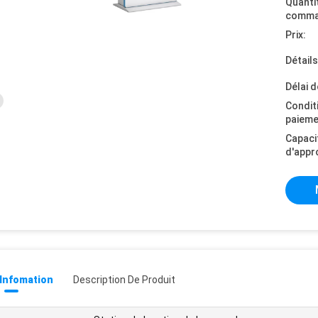
Quanti
comma
Prix:
Détail
Délai d
Condit
paieme
Capaci
d'appr
 Infomation
Description De Produit