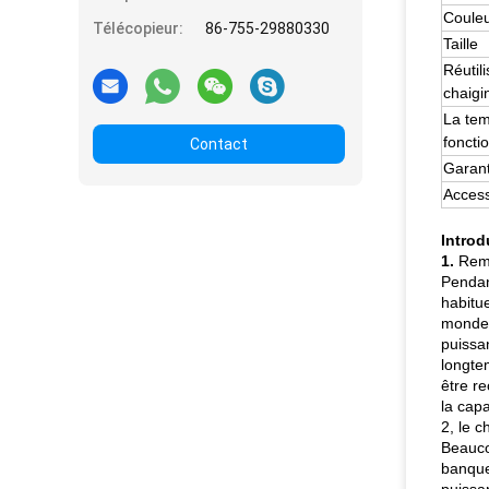
Coule
Télécopieur:
86-755-29880330
Taille
Réutil
chaigi
La tem
foncti
Contact
Garant
Access
Introd
1.
Rem
Pendan
habitu
monde d
puissan
longtem
être re
la cap
2, le 
Beauco
banque