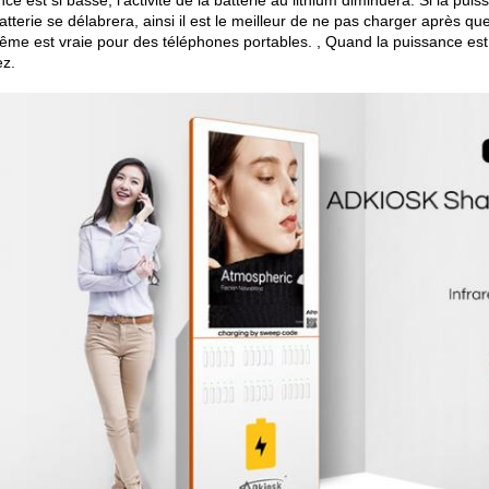
ce est si basse, l'activité de la batterie au lithium diminuera. Si la p
atterie se délabrera, ainsi il est le meilleur de ne pas charger après qu
même est vraie pour des téléphones portables. , Quand la puissance e
ez.